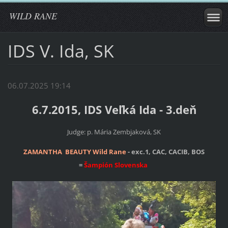
WILD RANE
IDS V. Ida, SK
06.07.2025 19:14
6.7.2015, IDS Veľká Ida - 3.deň
Judge: p. Mária Zembjaková, SK
ZAMANTHA BEAUTY Wild Rane
- exc.1, CAC, CACIB, BOS
=
Šampión Slovenska