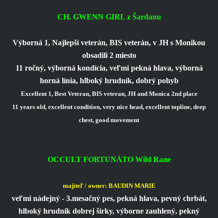
CH. GWENN GIRL z Šardanu
Výborná 1, Najlepší veterán, BIS veterán, v JH s Monikou
obsadili 2 miesto
11 ročný, výborná kondícia, veľmi pekná hlava, výborná
horná línia, hlboký hrudník, dobrý pohyb
Excellent 1, Best Veteran, BIS veteran, JH and Monica 2nd place
11 years old, excellent condition, very nice head, excellent topline, deep
chest, good movement
OCCULT FORTUNÁTO Wild Rane
majiteľ / owner: BAUDIN MARIE
veľmi nádejný - 3.mesačný pes, pekná hlava, pevný chrbát,
hlboký hrudník dobrej šírky, výborne zauhlený, pekný