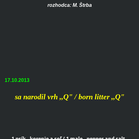
rozhodca: M. Štrba
17.10.2013
sa narodil vrh ,,Q" / born litter ,,Q"
1 psík - korenie a soľ / 1 male - pepper and salt
-