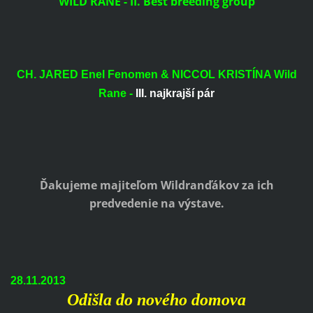
WILD RANE - II. Best breeding group
CH. JARED Enel Fenomen & NICCOL KRISTÍNA Wild
Rane -
III. najkrajší pár
Ďakujeme majiteľom
Wildranďákov za ich
predvedenie na výstave.
28.11.2013
Odišla do nového domova