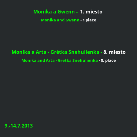
Monika a Gwenn -
1. miesto
Monika
and
Gwenn
-
1
place
Monika a Arta - Grétka Snehulienka -
8. miesto
Monika
and
Arta
-
Grétka
Snehulienka
-
8.
place
9.-14.7.2013