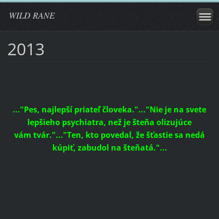
WILD RANE
2013
..."Pes, najlepší priateľ človeka."..."Nie je na svete
lepšieho psychiatra, než je šteňa olizujúce
vám tvár."..."Ten, kto povedal, že šťastie sa nedá
kúpiť, zabudol na šteňatá."...