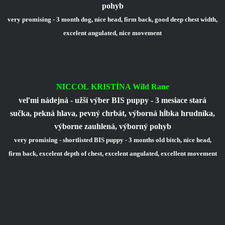
pohyb
very promising - 3 month dog, nice head, firm back, good deep chest width,
excelent angulated, nice movement
NICCOL KRISTÍNA Wild Rane
veľmi nádejná - užší výber BIS puppy - 3 mesiace stará
sučka, pekná hlava, pevný chrbát, výborná hĺbka hrudníka,
výborne zauhlená, výborný pohyb
very promising - shortlisted BIS puppy - 3 months old bitch, nice head,
firm back, excelent depth of chest, excelent angulated, excellent movement