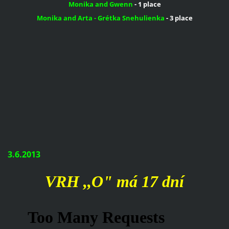
Monika
and
Gwenn
-
1
place
Monika
and
Arta
-
Grétka
Snehulienka
-
3
place
3.6.2013
VRH ,,O" má 17 dní