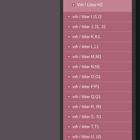
Vrh / Litter H2
vrh / litter I,I1,I2
vrh / litter J,J1, J2
vrh / litter K,K1
vrh / litter L,L1
vrh / litter M,M1
vrh / litter N,N1
vrh / litter O,O1
vrh / litter P,P1
vrh / litter Q,Q1
vrh / litter R, R1
vrh / litter S, S1
vrh / litter T,T1
vrh / litter U, U1