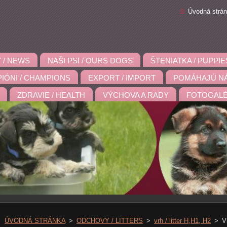
Úvodná strá
 / NEWS
NAŠI PSI / OURS DOGS
ŠTENIATKA / PUPPIE
IÓNI / CHAMPIONS
EXPORT / IMPORT
POMÁHAJÚ NÁ
ZDRAVIE / HEALTH
VÝCHOVA A RADY
FOTOGALÉ
ÚVODNÁ STRÁNKA
>
ODCHOVY / LITTERS
>
vrh / litter H,H1, H2
>
V