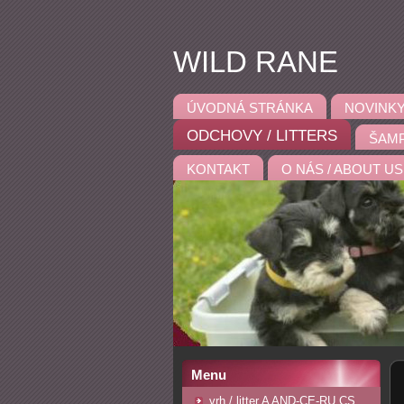
WILD RANE
ÚVODNÁ STRÁNKA
NOVINKY
ODCHOVY / LITTERS
ŠAMP
KONTAKT
O NÁS / ABOUT US
Menu
vrh / litter A AND-CE-RU CS