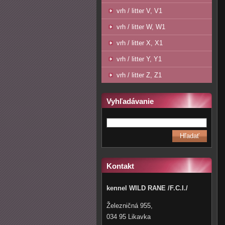
vrh / litter V, V1
vrh / litter W, W1
vrh / litter X, X1
vrh / litter Y, Y1
vrh / litter Z, Z1
Vyhľadávanie
Kontakt
kennel WILD RANE /F.C.I./
Železničná 955,
034 95 Likavka