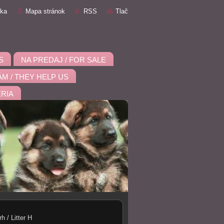
nka
Mapa stránok
RSS
Tlač
S
NA PREDAJ / FOR SALE
M / THEY HELP US
RIA
rh / Litter H