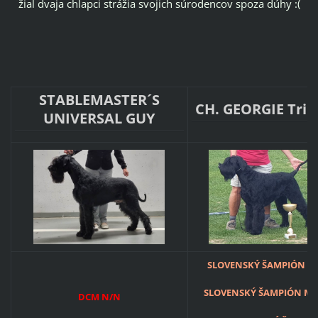
žial dvaja chlapci strážia svojich súrodencov spoza dúhy :(
STABLEMASTER´S
CH. GEORGIE Tri
UNIVERSAL GUY
SLOVENSKÝ ŠAMPIÓN ŠT
SLOVENSKÝ ŠAMPIÓN M
DCM N/N