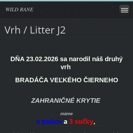
WILD RANE
Vrh / Litter J2
DŇA 23.02.2026 sa narodil náš druhý
vrh
BRADÁČA VEĽKÉHO ČIERNEHO
ZAHRANIČNÉ KRYTIE
máme
a
3 sučky
,
4 psíkov