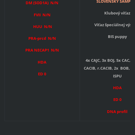
SLOVENSKÝ ŠAMPI
DM (SOD1A) N/N
Klubový víťaz
FVII N/N
Víťaz špeciálnej výst
HUU N/N
BIS puppy
PRA-prcd N/N
PRA NECAP1 N/N
4x CAJC, 3x BOJ, 5x CAC, 3
HDA
CACIB, r.CACIB, 2x BOB, 2
ED 0
ISPU
HDA
ED 0
DNA profil