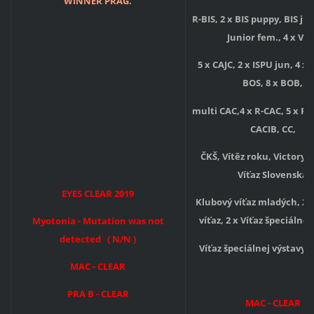
WINNER PRAG.
R-BIS, 2 x BIS puppy, BIS ju
Junior fem., 4 x VN
5 x CAJC, 2 x ISPU jun, 4 x 
BOS, 8 x BOB,
multi CAC,4 x R-CAC, 5 x R-
CACIB, CC,
ČKŠ, Vítěz roku, Victory 
Víťaz Slovenska
EYES CLEAR 2019
Klubový víťaz mladých, 2 
víťaz, 2 x Víťaz špeciálnej
Myotonia - Mutation was not
detected ( N/N )
Víťaz špeciálnej výstavy
MAC - CLEAR
PRA B - CLEAR
MAC -
CLEAR