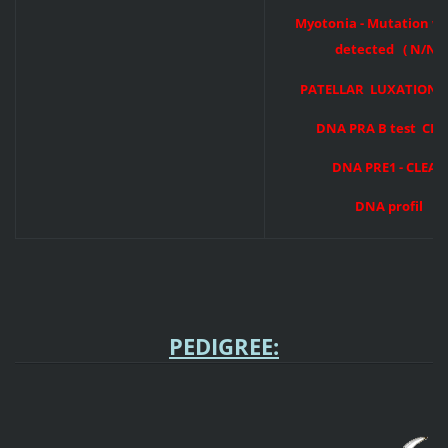
Myotonia - Mutation w
detected ( N/N )
PATELLAR LUXATION -
DNA PRA B test CLE
DNA PRE1 - CLEAR
DNA profil
PEDIGREE: