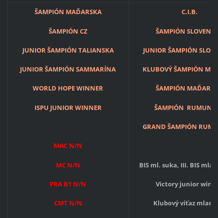
ŠAMPIÓN MAĎARSKA
C.I.B.
ŠAMPIÓN CZ
ŠAMPIÓN SLOVENS
JUNIOR ŠAMPIÓN TALIANSKA
JUNIOR ŠAMPIÓN SLOV
JUNIOR ŠAMPIÓN SAMMARÍNA
KLUBOVÝ ŠAMPIÓN ML
WORLD HOPE WINNER
ŠAMPIÓN MAĎARS
ISPU JUNIOR WINNER
ŠAMPIÓN RUMUNS
GRAND ŠAMPIÓN RUM
MAC N/N
MC N/N
BIS ml. suka, III. BIS mla
PRA B1 N/N
Victory junior winn
CMT N/N
Klubový víťaz mladý