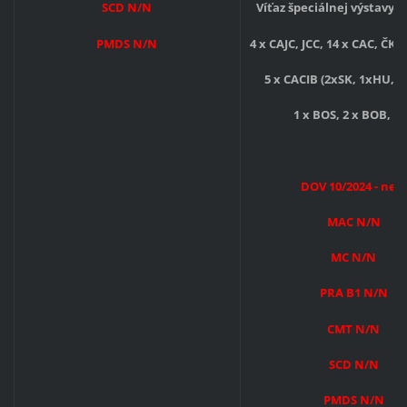
SCD N/N
Víťaz špeciálnej výstavy 
PMDS N/N
4 x CAJC, JCC, 14 x CAC, ČKŠ,
5 x CACIB (2xSK, 1xHU, 2
1 x BOS, 2 x BOB, V
DOV 10/2024 - neg.
MAC N/N
MC N/N
PRA B1 N/N
CMT N/N
SCD N/N
PMDS N/N